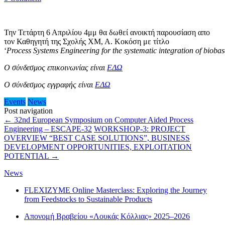
Την Τετάρτη 6 Απριλίου 4μμ
θα δωθεί ανοικτή παρουσίαση απο
τον Καθηγητή της Σχολής ΧΜ, Α. Κοκόση
με τίτλο
‘
Process
Systems
Engineering
for
the
systematic
integration
of
biobas
Ο σύνδεσμος επικοινωνίας είναι
ΕΔΩ
Ο σύνδεσμος εγγραφής είναι
ΕΔΩ
Events
News
Post navigation
←
32nd European Symposium on Computer Aided Process
Engineering – ESCAPE-32
WORKSHOP-3: PROJECT
OVERVIEW “BEST CASE SOLUTIONS”, BUSINESS
DEVELOPMENT OPPORTUNITIES, EXPLOITATION
POTENTIAL
→
News
FLEXIZYME Online Masterclass: Exploring the Journey
from Feedstocks to Sustainable Products
Απονομή Βραβείου «Λουκάς Κόλλιας» 2025–2026